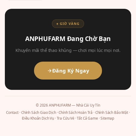
♠ GIỜ VÀNG
ANPHUFARM Đang Chờ Bạn
Khuyến mãi thể thao khủng — chơi mọi lúc mọi nơi.
Đăng Ký Ngay
© 2026 ANPHUFARM — Nhà Cái Uy Tín
Contact
·
Chính Sách Giao Dịch
·
Chính Sách Hoàn Trả
·
Chính Sách Bảo Mật
·
Điều Khoản Dịch Vụ
·
Tra Cứu Vé
·
Tất Cả Game
·
Sitemap