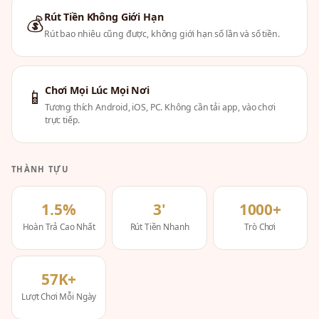
Rút Tiền Không Giới Hạn
💰
Rút bao nhiêu cũng được, không giới hạn số lần và số tiền.
Chơi Mọi Lúc Mọi Nơi
📱
Tương thích Android, iOS, PC. Không cần tải app, vào chơi
trực tiếp.
THÀNH TỰU
1.5%
3'
1000+
Hoàn Trả Cao Nhất
Rút Tiền Nhanh
Trò Chơi
57K+
Lượt Chơi Mỗi Ngày