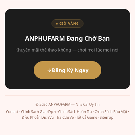
♠ GIỜ VÀNG
ANPHUFARM Đang Chờ Bạn
Khuyến mãi thể thao khủng — chơi mọi lúc mọi nơi.
Đăng Ký Ngay
© 2026 ANPHUFARM — Nhà Cái Uy Tín
Contact
·
Chính Sách Giao Dịch
·
Chính Sách Hoàn Trả
·
Chính Sách Bảo Mật
·
Điều Khoản Dịch Vụ
·
Tra Cứu Vé
·
Tất Cả Game
·
Sitemap