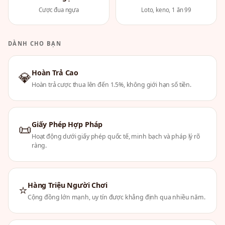
Cược đua ngựa
Loto, keno, 1 ăn 99
DÀNH CHO BẠN
Hoàn Trả Cao
💎
Hoàn trả cược thua lên đến 1.5%, không giới hạn số tiền.
Giấy Phép Hợp Pháp
📜
Hoạt động dưới giấy phép quốc tế, minh bạch và pháp lý rõ
ràng.
Hàng Triệu Người Chơi
⭐
Cộng đồng lớn mạnh, uy tín được khẳng định qua nhiều năm.