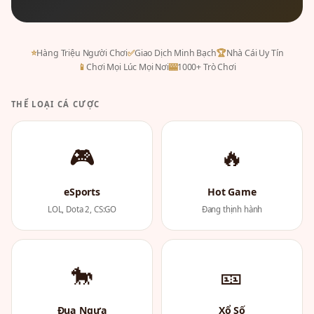
⭐
Hàng Triệu Người Chơi
✅
Giao Dịch Minh Bạch
🏆
Nhà Cái Uy Tín
📱
Chơi Mọi Lúc Mọi Nơi
🎰
1000+ Trò Chơi
THỂ LOẠI CÁ CƯỢC
🎮
🔥
eSports
Hot Game
LOL, Dota 2, CS:GO
Đang thịnh hành
🐎
🎫
Đua Ngựa
Xổ Số