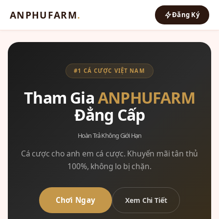
ANPHUFARM
.
Đăng Ký
#1 CÁ CƯỢC VIỆT NAM
Tham Gia
ANPHUFARM
Đẳng Cấp
Hoàn Trả Không Giới Hạn
Cá cược cho anh em cá cược. Khuyến mãi tân thủ
100%, không lo bị chặn.
Chơi Ngay
Xem Chi Tiết