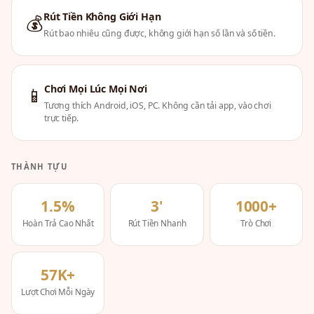
Rút Tiền Không Giới Hạn
💰
Rút bao nhiêu cũng được, không giới hạn số lần và số tiền.
Chơi Mọi Lúc Mọi Nơi
📱
Tương thích Android, iOS, PC. Không cần tải app, vào chơi
trực tiếp.
THÀNH TỰU
1.5%
3'
1000+
Hoàn Trả Cao Nhất
Rút Tiền Nhanh
Trò Chơi
57K+
Lượt Chơi Mỗi Ngày