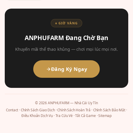
♠ GIỜ VÀNG
ANPHUFARM Đang Chờ Bạn
Khuyến mãi thể thao khủng — chơi mọi lúc mọi nơi.
Đăng Ký Ngay
© 2026 ANPHUFARM — Nhà Cái Uy Tín
Contact
·
Chính Sách Giao Dịch
·
Chính Sách Hoàn Trả
·
Chính Sách Bảo Mật
·
Điều Khoản Dịch Vụ
·
Tra Cứu Vé
·
Tất Cả Game
·
Sitemap