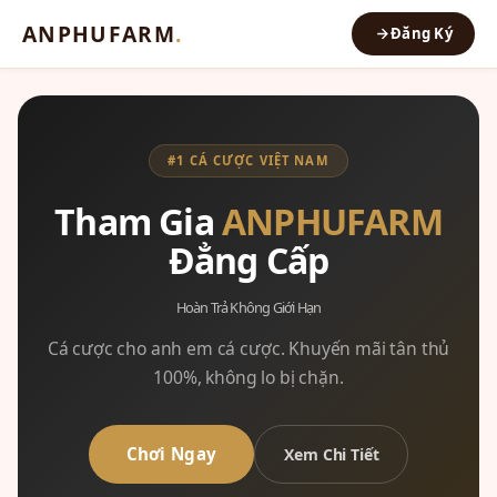
ANPHUFARM
.
Đăng Ký
#1 CÁ CƯỢC VIỆT NAM
Tham Gia
ANPHUFARM
Đẳng Cấp
Hoàn Trả Không Giới Hạn
Cá cược cho anh em cá cược. Khuyến mãi tân thủ
100%, không lo bị chặn.
Chơi Ngay
Xem Chi Tiết