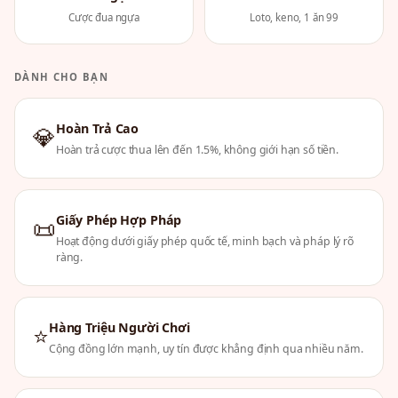
Cược đua ngựa
Loto, keno, 1 ăn 99
DÀNH CHO BẠN
Hoàn Trả Cao
💎
Hoàn trả cược thua lên đến 1.5%, không giới hạn số tiền.
Giấy Phép Hợp Pháp
📜
Hoạt động dưới giấy phép quốc tế, minh bạch và pháp lý rõ
ràng.
Hàng Triệu Người Chơi
⭐
Cộng đồng lớn mạnh, uy tín được khẳng định qua nhiều năm.