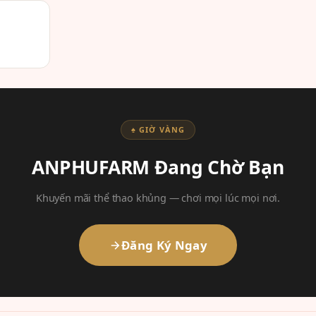
♠ GIỜ VÀNG
ANPHUFARM Đang Chờ Bạn
Khuyến mãi thể thao khủng — chơi mọi lúc mọi nơi.
Đăng Ký Ngay