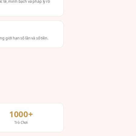
 tế, minh bạch và pháp lý rõ
 giới hạn số lần và số tiền.
1000+
Trò Chơi