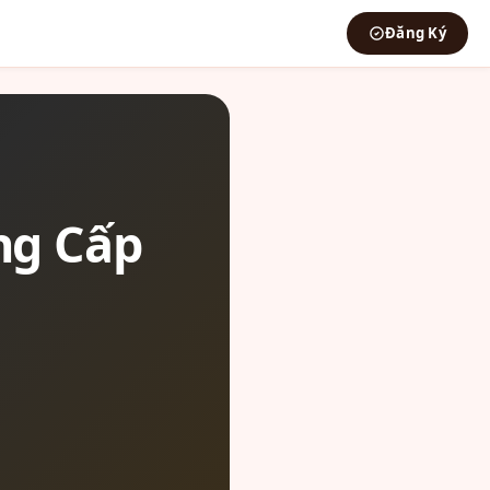
Đăng Ký
g Cấp