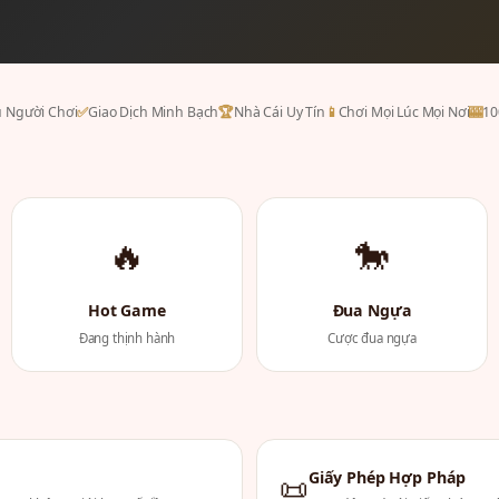
u Người Chơi
✅
Giao Dịch Minh Bạch
🏆
Nhà Cái Uy Tín
📱
Chơi Mọi Lúc Mọi Nơi
🎰
10
🔥
🐎
Hot Game
Đua Ngựa
Đang thịnh hành
Cược đua ngựa
Giấy Phép Hợp Pháp
📜