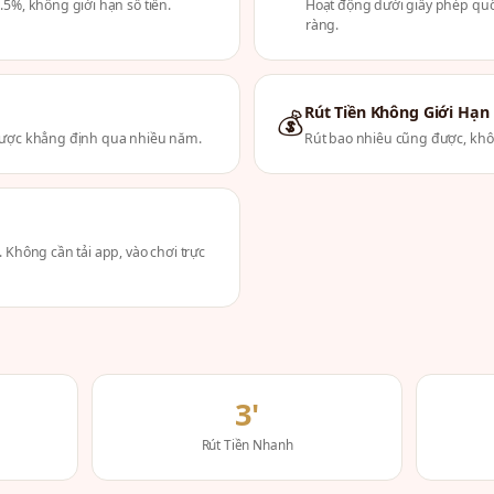
.5%, không giới hạn số tiền.
Hoạt động dưới giấy phép quốc
ràng.
Rút Tiền Không Giới Hạn
💰
được khẳng định qua nhiều năm.
Rút bao nhiêu cũng được, không
. Không cần tải app, vào chơi trực
3'
Rút Tiền Nhanh