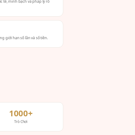
 tế, minh bạch và pháp lý rõ
 giới hạn số lần và số tiền.
1000+
Trò Chơi