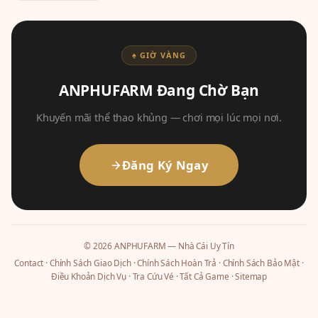
♠ GIỜ VÀNG
ANPHUFARM Đang Chờ Bạn
Khuyến mãi thể thao khủng — chơi mọi lúc mọi nơi.
Đăng Ký Ngay
© 2026 ANPHUFARM — Nhà Cái Uy Tín
Contact
·
Chính Sách Giao Dịch
·
Chính Sách Hoàn Trả
·
Chính Sách Bảo Mật
·
Điều Khoản Dịch Vụ
·
Tra Cứu Vé
·
Tất Cả Game
·
Sitemap