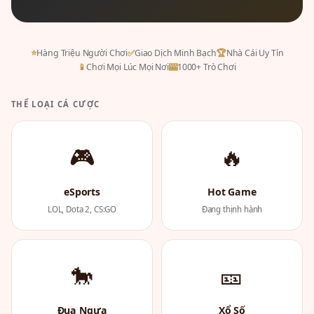
⭐
Hàng Triệu Người Chơi
✅
Giao Dịch Minh Bạch
🏆
Nhà Cái Uy Tín
📱
Chơi Mọi Lúc Mọi Nơi
🎰
1000+ Trò Chơi
THỂ LOẠI CÁ CƯỢC
🎮
🔥
eSports
Hot Game
LOL, Dota 2, CS:GO
Đang thịnh hành
🐎
🎫
Đua Ngựa
Xổ Số