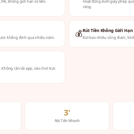
.5%, không giới hạn số tiền.
Hoạt động dưới giấy phép quốc
ràng.
Rút Tiền Không Giới Hạn
💰
được khẳng định qua nhiều năm.
Rút bao nhiêu cũng được, không
. Không cần tải app, vào chơi trực
3'
Rút Tiền Nhanh