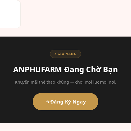
♠ GIỜ VÀNG
ANPHUFARM Đang Chờ Bạn
Khuyến mãi thể thao khủng — chơi mọi lúc mọi nơi.
Đăng Ký Ngay