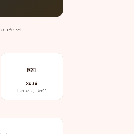
00+ Trò Chơi
🎫
Xổ Số
Loto, keno, 1 ăn 99