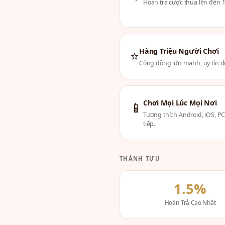
Hoàn trả cược thua lên đến 1
Hàng Triệu Người Chơi
⭐
Cộng đồng lớn mạnh, uy tín 
Chơi Mọi Lúc Mọi Nơi
📱
Tương thích Android, iOS, PC
tiếp.
THÀNH TỰU
1.5%
Hoàn Trả Cao Nhất