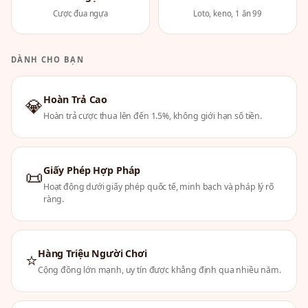
Cược đua ngựa
Loto, keno, 1 ăn 99
DÀNH CHO BẠN
Hoàn Trả Cao
💎
Hoàn trả cược thua lên đến 1.5%, không giới hạn số tiền.
Giấy Phép Hợp Pháp
📜
Hoạt động dưới giấy phép quốc tế, minh bạch và pháp lý rõ
ràng.
Hàng Triệu Người Chơi
⭐
Cộng đồng lớn mạnh, uy tín được khẳng định qua nhiều năm.