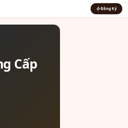
Đăng Ký
g Cấp