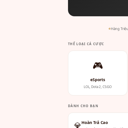
⭐
Hàng Triệ
THỂ LOẠI CÁ CƯỢC
🎮
eSports
LOL, Dota 2, CS:GO
DÀNH CHO BẠN
Hoàn Trả Cao
💎