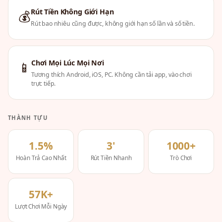
Rút Tiền Không Giới Hạn
💰
Rút bao nhiêu cũng được, không giới hạn số lần và số tiền.
Chơi Mọi Lúc Mọi Nơi
📱
Tương thích Android, iOS, PC. Không cần tải app, vào chơi
trực tiếp.
THÀNH TỰU
1.5%
3'
1000+
Hoàn Trả Cao Nhất
Rút Tiền Nhanh
Trò Chơi
57K+
Lượt Chơi Mỗi Ngày