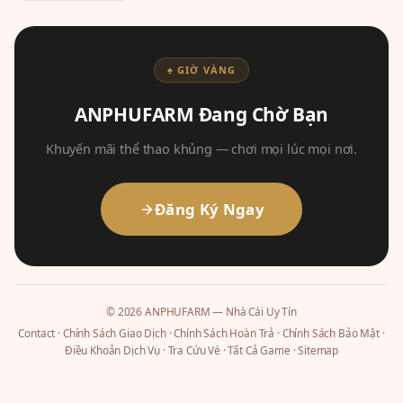
♠ GIỜ VÀNG
ANPHUFARM Đang Chờ Bạn
Khuyến mãi thể thao khủng — chơi mọi lúc mọi nơi.
Đăng Ký Ngay
© 2026 ANPHUFARM — Nhà Cái Uy Tín
Contact
·
Chính Sách Giao Dịch
·
Chính Sách Hoàn Trả
·
Chính Sách Bảo Mật
·
Điều Khoản Dịch Vụ
·
Tra Cứu Vé
·
Tất Cả Game
·
Sitemap