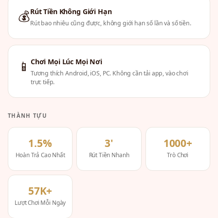
Rút Tiền Không Giới Hạn
💰
Rút bao nhiêu cũng được, không giới hạn số lần và số tiền.
Chơi Mọi Lúc Mọi Nơi
📱
Tương thích Android, iOS, PC. Không cần tải app, vào chơi
trực tiếp.
THÀNH TỰU
1.5%
3'
1000+
Hoàn Trả Cao Nhất
Rút Tiền Nhanh
Trò Chơi
57K+
Lượt Chơi Mỗi Ngày