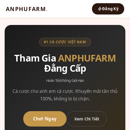
ANPHUFARM
.
Đăng Ký
#1 CÁ CƯỢC VIỆT NAM
Tham Gia
ANPHUFARM
Đẳng Cấp
Hoàn Trả Không Giới Hạn
Cá cược cho anh em cá cược. Khuyến mãi tân thủ
100%, không lo bị chặn.
Chơi Ngay
Xem Chi Tiết