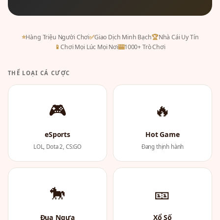
⭐
Hàng Triệu Người Chơi
✅
Giao Dịch Minh Bạch
🏆
Nhà Cái Uy Tín
📱
Chơi Mọi Lúc Mọi Nơi
🎰
1000+ Trò Chơi
THỂ LOẠI CÁ CƯỢC
🎮
🔥
eSports
Hot Game
LOL, Dota 2, CS:GO
Đang thịnh hành
🐎
🎫
Đua Ngựa
Xổ Số