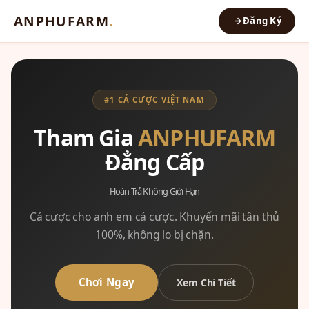
ANPHUFARM
.
Đăng Ký
#1 CÁ CƯỢC VIỆT NAM
Tham Gia
ANPHUFARM
Đẳng Cấp
Hoàn Trả Không Giới Hạn
Cá cược cho anh em cá cược. Khuyến mãi tân thủ
100%, không lo bị chặn.
Chơi Ngay
Xem Chi Tiết