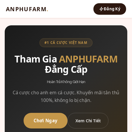
ANPHUFARM
.
Đăng Ký
#1 CÁ CƯỢC VIỆT NAM
Tham Gia
ANPHUFARM
Đẳng Cấp
Hoàn Trả Không Giới Hạn
Cá cược cho anh em cá cược. Khuyến mãi tân thủ
100%, không lo bị chặn.
Chơi Ngay
Xem Chi Tiết