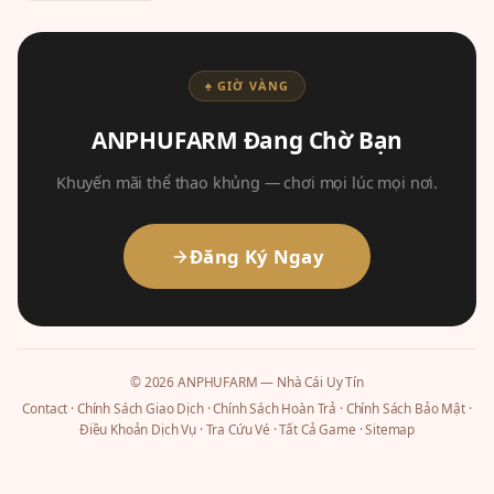
♠ GIỜ VÀNG
ANPHUFARM Đang Chờ Bạn
Khuyến mãi thể thao khủng — chơi mọi lúc mọi nơi.
Đăng Ký Ngay
© 2026 ANPHUFARM — Nhà Cái Uy Tín
Contact
·
Chính Sách Giao Dịch
·
Chính Sách Hoàn Trả
·
Chính Sách Bảo Mật
·
Điều Khoản Dịch Vụ
·
Tra Cứu Vé
·
Tất Cả Game
·
Sitemap