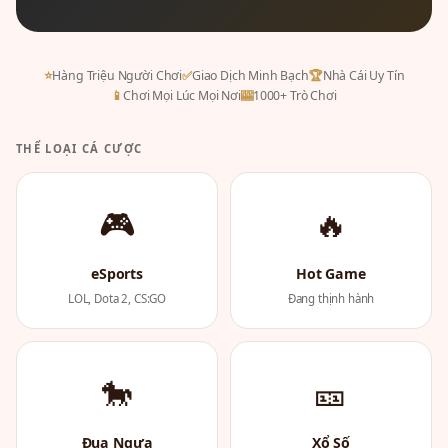
⭐
Hàng Triệu Người Chơi
✅
Giao Dịch Minh Bạch
🏆
Nhà Cái Uy Tín
📱
Chơi Mọi Lúc Mọi Nơi
🎰
1000+ Trò Chơi
THỂ LOẠI CÁ CƯỢC
🎮
🔥
eSports
Hot Game
LOL, Dota 2, CS:GO
Đang thịnh hành
🐎
🎫
Đua Ngựa
Xổ Số