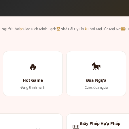
u Người Chơi
✅
Giao Dịch Minh Bạch
🏆
Nhà Cái Uy Tín
📱
Chơi Mọi Lúc Mọi Nơi
🎰
10
🔥
🐎
Hot Game
Đua Ngựa
Đang thịnh hành
Cược đua ngựa
Giấy Phép Hợp Pháp
📜