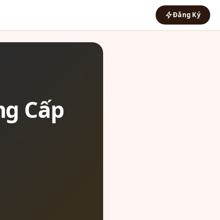
Đăng Ký
g Cấp