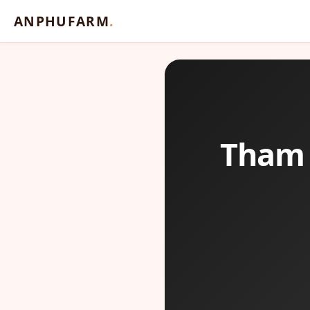
ANPHUFARM
.
Tham