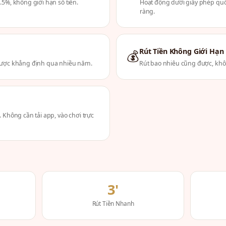
.5%, không giới hạn số tiền.
Hoạt động dưới giấy phép quốc
ràng.
Rút Tiền Không Giới Hạn
💰
được khẳng định qua nhiều năm.
Rút bao nhiêu cũng được, không
. Không cần tải app, vào chơi trực
3'
Rút Tiền Nhanh