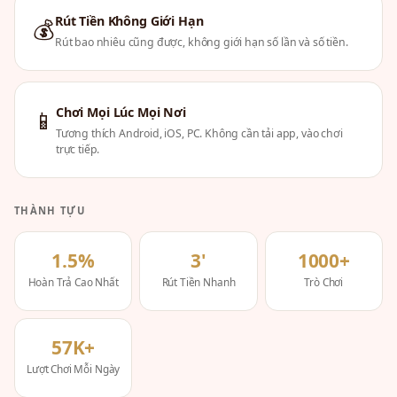
Rút Tiền Không Giới Hạn
💰
Rút bao nhiêu cũng được, không giới hạn số lần và số tiền.
Chơi Mọi Lúc Mọi Nơi
📱
Tương thích Android, iOS, PC. Không cần tải app, vào chơi
trực tiếp.
THÀNH TỰU
1.5%
3'
1000+
Hoàn Trả Cao Nhất
Rút Tiền Nhanh
Trò Chơi
57K+
Lượt Chơi Mỗi Ngày