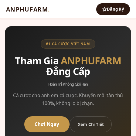
ANPHUFARM
.
Đăng Ký
#1 CÁ CƯỢC VIỆT NAM
Tham Gia
ANPHUFARM
Đẳng Cấp
Hoàn Trả Không Giới Hạn
Cá cược cho anh em cá cược. Khuyến mãi tân thủ
100%, không lo bị chặn.
Chơi Ngay
Xem Chi Tiết