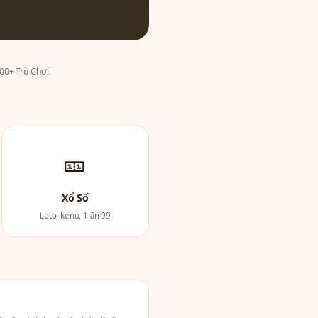
00+ Trò Chơi
🎫
Xổ Số
Loto, keno, 1 ăn 99