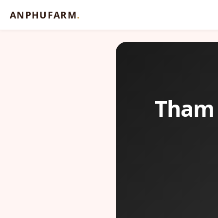
ANPHUFARM
.
Tham