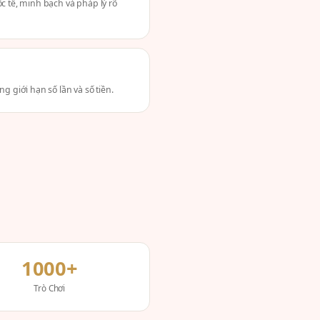
 tế, minh bạch và pháp lý rõ
 giới hạn số lần và số tiền.
1000+
Trò Chơi