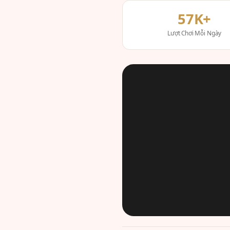
57K+
Lượt Chơi Mỗi Ngày