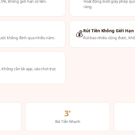
.5%, không giới hạn số tiền.
Hoạt động dưới giấy phép quốc
ràng.
Rút Tiền Không Giới Hạn
💰
được khẳng định qua nhiều năm.
Rút bao nhiêu cũng được, không
. Không cần tải app, vào chơi trực
3'
Rút Tiền Nhanh