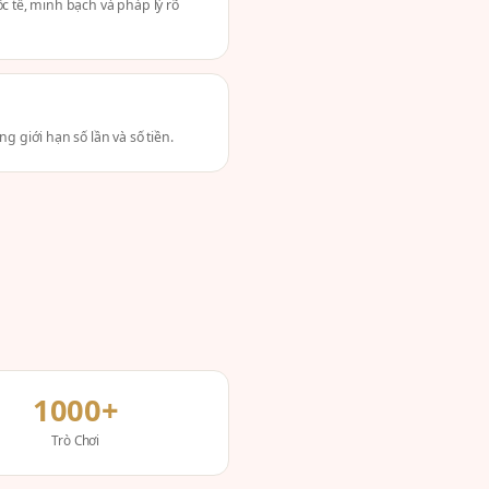
 tế, minh bạch và pháp lý rõ
 giới hạn số lần và số tiền.
1000+
Trò Chơi