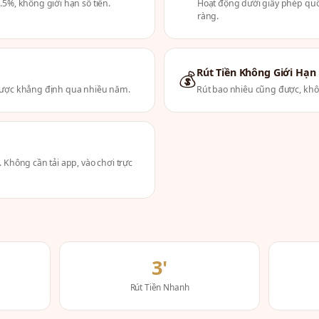
.5%, không giới hạn số tiền.
Hoạt động dưới giấy phép quốc
ràng.
Rút Tiền Không Giới Hạn
💰
được khẳng định qua nhiều năm.
Rút bao nhiêu cũng được, không
. Không cần tải app, vào chơi trực
3'
Rút Tiền Nhanh