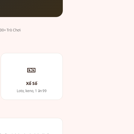
00+ Trò Chơi
🎫
Xổ Số
Loto, keno, 1 ăn 99