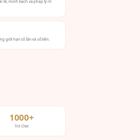
 tế, minh bạch và pháp lý rõ
 giới hạn số lần và số tiền.
1000+
Trò Chơi