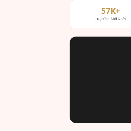
57K+
Lượt Chơi Mỗi Ngày