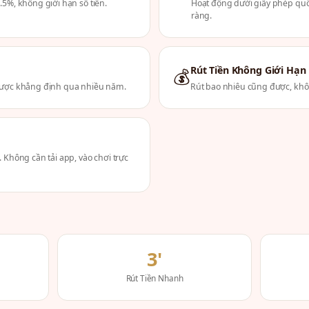
.5%, không giới hạn số tiền.
Hoạt động dưới giấy phép quốc
ràng.
Rút Tiền Không Giới Hạn
💰
được khẳng định qua nhiều năm.
Rút bao nhiêu cũng được, không
. Không cần tải app, vào chơi trực
3'
Rút Tiền Nhanh