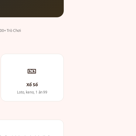
00+ Trò Chơi
🎫
Xổ Số
Loto, keno, 1 ăn 99