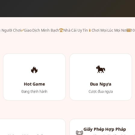
u Người Chơi
✅
Giao Dịch Minh Bạch
🏆
Nhà Cái Uy Tín
📱
Chơi Mọi Lúc Mọi Nơi
🎰
10
🔥
🐎
Hot Game
Đua Ngựa
Đang thịnh hành
Cược đua ngựa
Giấy Phép Hợp Pháp
📜