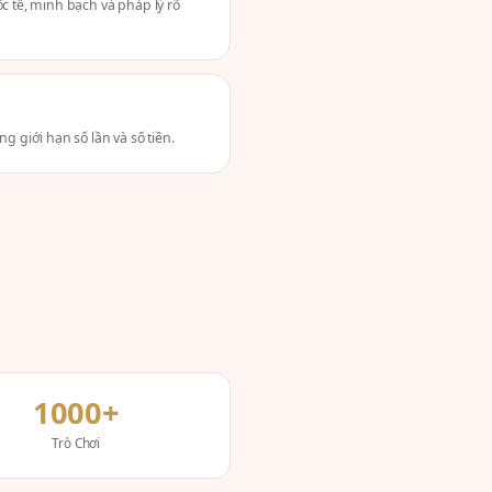
 tế, minh bạch và pháp lý rõ
 giới hạn số lần và số tiền.
1000+
Trò Chơi