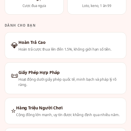
Cược đua ngựa
Loto, keno, 1 ăn 99
DÀNH CHO BẠN
Hoàn Trả Cao
💎
Hoàn trả cược thua lên đến 1.5%, không giới hạn số tiền.
Giấy Phép Hợp Pháp
📜
Hoạt động dưới giấy phép quốc tế, minh bạch và pháp lý rõ
ràng.
Hàng Triệu Người Chơi
⭐
Cộng đồng lớn mạnh, uy tín được khẳng định qua nhiều năm.