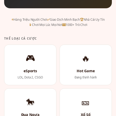
⭐
Hàng Triệu Người Chơi
✅
Giao Dịch Minh Bạch
🏆
Nhà Cái Uy Tín
📱
Chơi Mọi Lúc Mọi Nơi
🎰
1000+ Trò Chơi
THỂ LOẠI CÁ CƯỢC
🎮
🔥
eSports
Hot Game
LOL, Dota 2, CS:GO
Đang thịnh hành
🐎
🎫
Đua Ngựa
Xổ Số