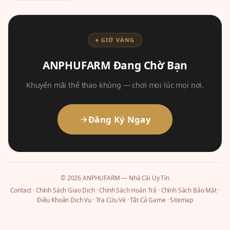
♠ GIỜ VÀNG
ANPHUFARM Đang Chờ Bạn
Khuyến mãi thể thao khủng — chơi mọi lúc mọi nơi.
Đăng Ký Ngay
© 2026 ANPHUFARM — Nhà Cái Uy Tín
Contact
·
Chính Sách Giao Dịch
·
Chính Sách Hoàn Trả
·
Chính Sách Bảo Mật
·
Điều Khoản Dịch Vụ
·
Tra Cứu Vé
·
Tất Cả Game
·
Sitemap